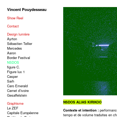
Vincent Pouydesseau
Show Reel
Contact
Design lumière
Ayrton
Sébastien Tellier
Mercedes
Aaron
Border Festival
NSDOS
figure C.
Figure lux 1
Casper
Sarh
Caro Emerald
Carnet d’ivoire
Gesaffelstein
NSDOS ALIAS KIRIKOO
Graphisme
Le ZEF
Contexte et intention :
performance
Capitale Européenne
tempo et de volume traduites en 