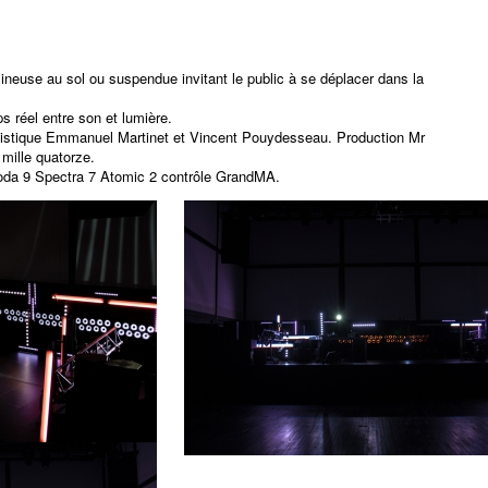
neuse au sol ou suspendue invitant le public à se déplacer dans la
s réel entre son et lumière.
rtistique Emmanuel Martinet et Vincent Pouydesseau. Production Mr
mille quatorze.
da 9 Spectra 7 Atomic 2 contrôle GrandMA.