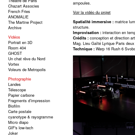
Théâtre de Paris
ampoules.
Chazart Associes
French Fries
Voir la vidéo du projet
ANOMALIE
Spatialité immersive :
matrice lumi
The Martine Project
structure.
Archive
Improvisation :
interaction en temp
Vidéos
Crédits :
conception et direction a
Portrait en 3D
Mag. Lieu Gaîté Lyrique Paris deux 
Room 404
Technique :
Warp 16 Rush 6 Svobo
GHOST
Un chat rêve du Nord
Vortex
Voleurs de Metropolis
Photographie
Landes
Télescope
Papier carbone
Fragments d’impression
Biofilm
Carte postale
cyanotype & rayogramme
Micro diapo
GIF's low-tech
Joker