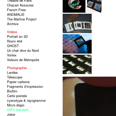
Théâtre de Paris
Chazart Associes
French Fries
ANOMALIE
The Martine Project
Archive
Vidéos
Portrait en 3D
Room 404
GHOST
Un chat rêve du Nord
Vortex
Voleurs de Metropolis
Photographie
Landes
Télescope
Papier carbone
Fragments d’impression
Biofilm
Carte postale
cyanotype & rayogramme
Micro diapo
GIF's low-tech
Joker