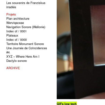
Les souvenirs de Franziskus
irradiés
Projets
Plan architecture
Werviqaceae
Navigation Sonore (Wallonie)
Index of / 0001
Plateaux
Index of / 0000
Territoire Monument Sonore
Une Journée de Coïncidences
#4
XYZ – Where Here Am I
Dactylo sonore
ARCHIVE
GIFs low tech