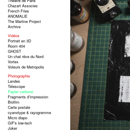
Théâtre de Paris
Chazart Associes
French Fries
ANOMALIE
The Martine Project
Archive
Vidéos
Portrait en 3D
Room 404
GHOST
Un chat rêve du Nord
Vortex
Voleurs de Metropolis
Photographie
Landes
Télescope
Papier carbone
Fragments d’impression
Biofilm
Carte postale
cyanotype & rayogramme
Micro diapo
GIF's low-tech
Joker