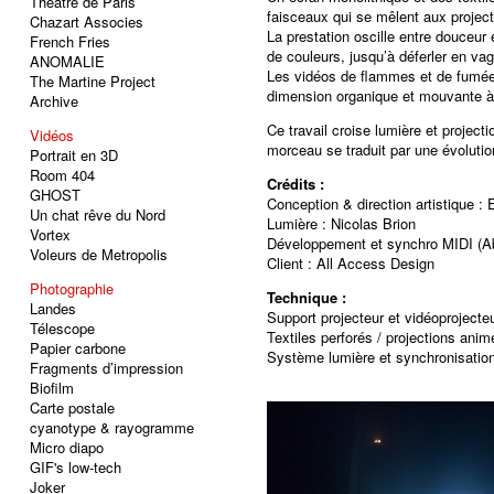
Théâtre de Paris
faisceaux qui se mêlent aux project
Chazart Associes
La prestation oscille entre douceur
French Fries
de couleurs, jusqu’à déferler en va
ANOMALIE
Les vidéos de flammes et de fumées
The Martine Project
dimension organique et mouvante à
Archive
Ce travail croise lumière et projecti
Vidéos
morceau se traduit par une évoluti
Portrait en 3D
Room 404
Crédits :
GHOST
Conception & direction artistique 
Un chat rêve du Nord
Lumière : Nicolas Brion
Vortex
Développement et synchro MIDI (Ab
Voleurs de Metropolis
Client : All Access Design
Photographie
Technique :
Landes
Support projecteur et vidéoprojecte
Télescope
Textiles perforés / projections ani
Papier carbone
Système lumière et synchronisatio
Fragments d’impression
Biofilm
Carte postale
cyanotype & rayogramme
Micro diapo
GIF's low-tech
Joker