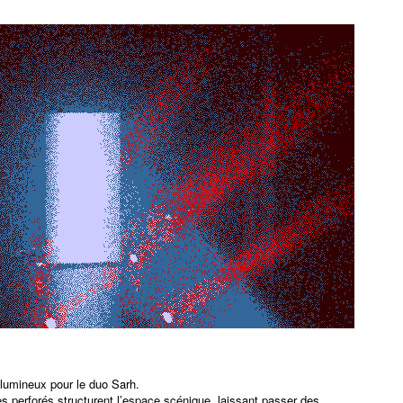
t lumineux pour le duo Sarh.
es perforés structurent l’espace scénique, laissant passer des