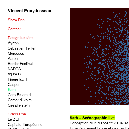
Vincent Pouydesseau
Show Reel
Contact
Design lumière
Ayrton
Sébastien Tellier
Mercedes
Aaron
Border Festival
NSDOS
figure C.
Figure lux 1
Casper
Sarh
Caro Emerald
Carnet d’ivoire
Gesaffelstein
Graphisme
Sarh – Scénographie live
Le ZEF
Conception d’un dispositif visuel e
Capitale Européenne
Un écran monolithique et des textil